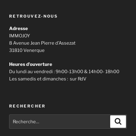
« L’estimation
et
RETROUVEZ-NOUS
la
valorisation
Adresse
d’un
IMMOJOY
bien
8 Avenue Jean Pierre d’Assezat
immobilier »
31810 Venerque
Heures d’ouverture
Du lundi au vendredi : 9h00-13h00 & 14h00- 18h00
Les samedis et dimanches : sur RdV
RECHERCHER
Recherche
Recher
pour
: