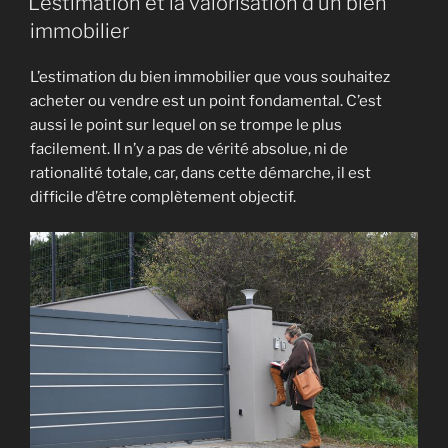
L’estimation et la valorisation d’un bien
de
Taux
immobilier
bonnes
d’intérêt
conditions »
et
L’estimation du bien immobilier que vous souhaitez
marché
acheter ou vendre est un point fondamental. C’est
immobilier »
aussi le point sur lequel on se trompe le plus
facilement. Il n’y a pas de vérité absolue, ni de
rationalité totale, car, dans cette démarche, il est
difficile d’être complètement objectif.