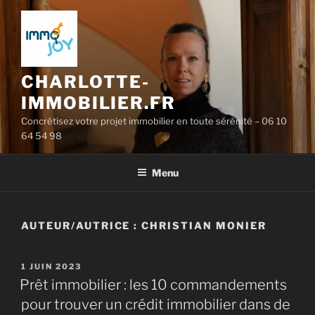
Aller
au
contenu
principal
CHARLOTTE-
IMMOBILIER.FR
Concrétisez votre projet immobilier en toute sérénité – 06 10
64 54 98
Menu
AUTEUR/AUTRICE :
CHRISTIAN MONIER
PUBLIÉ
1 JUIN 2023
LE
Prêt immobilier : les 10 commandements
pour trouver un crédit immobilier dans de