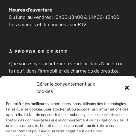
Heures d’ouverture
Du lundi au vendredi : 9h00-13h00 & 14h00- 18h00
Les samedis et dimanches : sur RdV
À PROPOS DE CE SITE
Que vous soyez acheteur ou vendeur, dans l’ancien ou
le neuf, dans l’immobilier de charme ou de prestige,
nous sommes là pour vous aider à concrétiser votre
Gérer le consentement aux
projet immobilier en toute sérénité.
cookies
Pour offrir les meilleures expériences, nous utilisons des technologies
telles que les cookies pour stocker et/ou accéder aux informations des
RECHERCHER
appareils. Le fait de consentir à ces technologies nous permettra de
traiter des données telles que le comportement de navigation ou les ID
Recherche
uniques sur ce site. Le fait de ne pas consentir ou de retirer son
Recher
consentement peut avoir un effet négatif sur certaines
pour