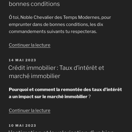
bonnes conditions
Ô toi, Noble Chevalier des Temps Modernes, pour
emprunter dans de bonnes conditions, les dix
commandements suivants tu respecteras.
de
Continuer la lecture
« Prêt
immobilier
PUBLIÉ
14 MAI 2023
LE
:
Crédit immobilier : Taux d’intérêt et
les
marché immobilier
10
commandements
Pourquoi et comment la remontée des taux d’intérêt
pour
a un impact sur le marché immobilier
?
trouver
un
de
Continuer la lecture
crédit
« Crédit
immobilier
immobilier
PUBLIÉ
10 MAI 2023
dans
LE
: