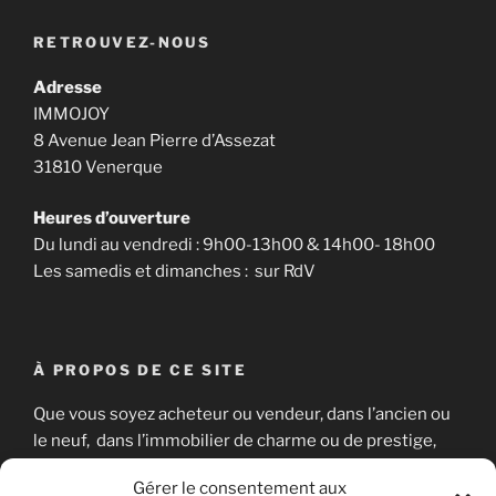
RETROUVEZ-NOUS
Adresse
IMMOJOY
8 Avenue Jean Pierre d’Assezat
31810 Venerque
Heures d’ouverture
Du lundi au vendredi : 9h00-13h00 & 14h00- 18h00
Les samedis et dimanches : sur RdV
À PROPOS DE CE SITE
Que vous soyez acheteur ou vendeur, dans l’ancien ou
le neuf, dans l’immobilier de charme ou de prestige,
nous sommes là pour vous aider à concrétiser votre
Gérer le consentement aux
projet immobilier en toute sérénité.