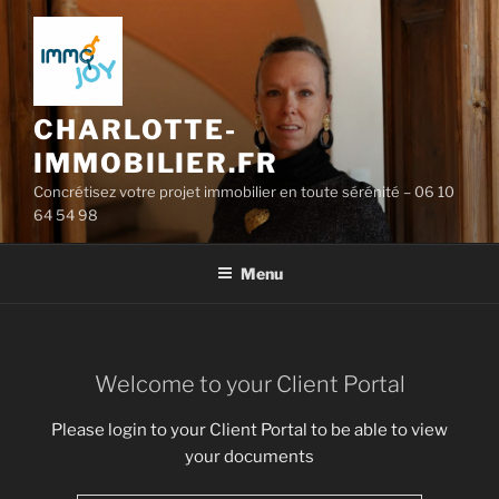
Aller
au
contenu
principal
CHARLOTTE-
IMMOBILIER.FR
Concrétisez votre projet immobilier en toute sérénité – 06 10
64 54 98
Menu
Welcome to your Client Portal
Please login to your Client Portal to be able to view
your documents