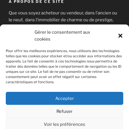
À PROPOS DE CE SITE
Que vous soyez acheteur ou vendeur, dans l’ancien ou
le neuf, dans l’immobilier de charme ou de prestige,
nous sommes là pour vous aider à concrétiser votre
Gérer le consentement aux
projet immobilier en toute sérénité.
cookies
Pour offrir les meilleures expériences, nous utilisons des technologies
telles que les cookies pour stocker et/ou accéder aux informations des
RECHERCHER
appareils. Le fait de consentir à ces technologies nous permettra de
traiter des données telles que le comportement de navigation ou les ID
Recherche
uniques sur ce site. Le fait de ne pas consentir ou de retirer son
Recher
consentement peut avoir un effet négatif sur certaines
pour
caractéristiques et fonctions.
:
Accepter
Facebook
Instagram
Politique
E-
Refuser
de
mail
cookies
Voir les préférences
Politique de confidentialité
Fièrement propulsé par
(UE)