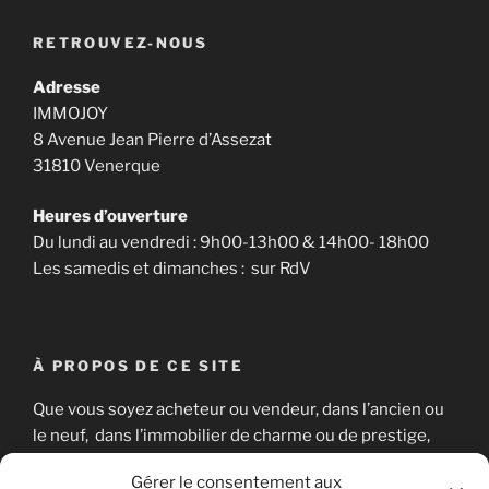
RETROUVEZ-NOUS
Adresse
IMMOJOY
8 Avenue Jean Pierre d’Assezat
31810 Venerque
Heures d’ouverture
Du lundi au vendredi : 9h00-13h00 & 14h00- 18h00
Les samedis et dimanches : sur RdV
À PROPOS DE CE SITE
Que vous soyez acheteur ou vendeur, dans l’ancien ou
le neuf, dans l’immobilier de charme ou de prestige,
nous sommes là pour vous aider à concrétiser votre
Gérer le consentement aux
projet immobilier en toute sérénité.