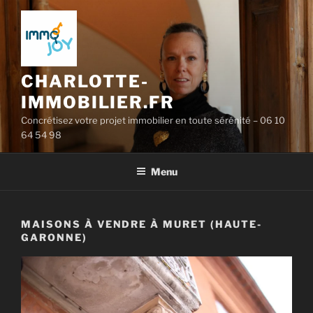
Aller
au
contenu
principal
CHARLOTTE-
IMMOBILIER.FR
Concrétisez votre projet immobilier en toute sérénité – 06 10
64 54 98
Menu
MAISONS À VENDRE À MURET (HAUTE-
GARONNE)