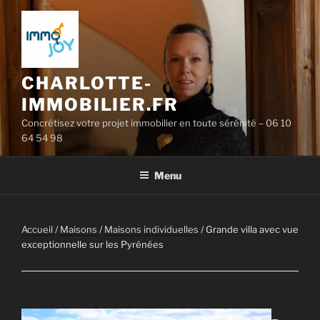
Aller
au
contenu
principal
CHARLOTTE-
IMMOBILIER.FR
Concrétisez votre projet immobilier en toute sérénité – 06 10
64 54 98
Menu
Accueil
/
Maisons
/
Maisons individuelles
/ Grande villa avec vue
exceptionnelle sur les Pyrénées