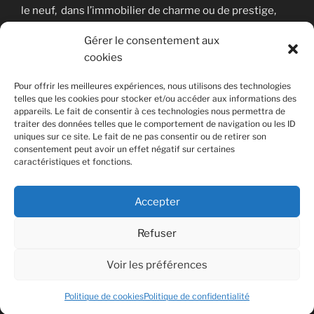
le neuf, dans l’immobilier de charme ou de prestige,
nous sommes là pour vous aider à concrétiser votre
Gérer le consentement aux
projet immobilier en toute sérénité.
cookies
Pour offrir les meilleures expériences, nous utilisons des technologies
telles que les cookies pour stocker et/ou accéder aux informations des
RECHERCHER
appareils. Le fait de consentir à ces technologies nous permettra de
traiter des données telles que le comportement de navigation ou les ID
Recherche
uniques sur ce site. Le fait de ne pas consentir ou de retirer son
Recher
consentement peut avoir un effet négatif sur certaines
pour
caractéristiques et fonctions.
:
Accepter
Facebook
Instagram
Politique
E-
Refuser
de
mail
cookies
Voir les préférences
Politique de confidentialité
Fièrement propulsé par
(UE)
WordPress
Politique de cookies
Politique de confidentialité