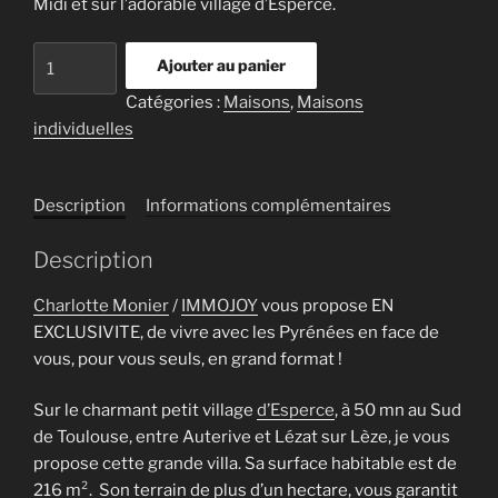
Midi et sur l’adorable village d’Esperce.
quantité
Ajouter au panier
de
Catégories :
Maisons
,
Maisons
Grande
individuelles
villa
avec
vue
Description
Informations complémentaires
exceptionnelle
sur
Description
les
Pyrénées
Charlotte Monier
/
IMMOJOY
vous propose EN
EXCLUSIVITE, de vivre avec les Pyrénées en face de
vous, pour vous seuls, en grand format !
Sur le charmant petit village
d’Esperce
, à 50 mn au Sud
de Toulouse, entre Auterive et Lézat sur Lèze, je vous
propose cette grande villa. Sa surface habitable est de
216 m². Son terrain de plus d’un hectare, vous garantit