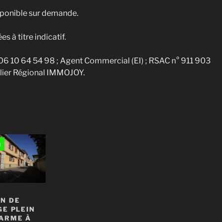
disponible sur demande.
 à titre indicatif.
 06 10 64 54 98 ; Agent Commercial (EI) ; RSAC n° 911 903
lier Régional IMMOJOY.
N DE
GE PLEIN
ARME À