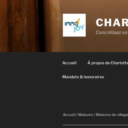
Aller
au
contenu
CHAR
principal
Concrétisez vot
Accueil
À propos de Charlott
Mandats & honoraires
Accueil
/
Maisons
/
Maisons de villag