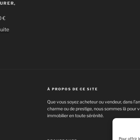
URER,
²
0
€
suite
À PROPOS DE CE SITE
Que vous soyez acheteur ou vendeur, dans l’anc
charme ou de prestige, nous sommes là pour vo
immobilier en toute sérénité.
Pour offrir 