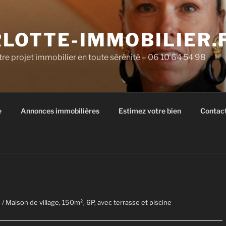
LOTTE-IMMOBILIER.
re projet immobilier en toute sérénité – 06 10 64 54 98
e
Annonces immobilières
Estimez votre bien
Contac
e
/ Maison de village, 150m², 6P, avec terrasse et piscine