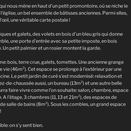
qui nous mène en haut d’un petit promontoire, où se niche le
 l’église, un bel ensemble de bâtisses anciennes. Parmi elles,
l’œil, une véritable carte postale !
ques et galets, des volets en bois d’un bleu gris qui donne
le, une porte d’entrée avec sa petite imposte, en bois
. Un petit palmier et un rosier montent la garde.
me: bois, terre crue, galets, tomettes. Une ancienne grange
 vie (46m²). Cet espace se prolonge à l’extérieur par une
scine. Le petit jardin de curé s’est modernisé: relaxation et
rez-de-chaussée aussi, un bureau (13m²) et une autre belle
urra faire vivre comme l’on souhaite: salon, chambre, espace
A l’étage, 3 chambres (11, 13 et 21m²), des espaces de
de salle de bains (8m²). Sous les combles, un grand espace
!
le: on s’y sent bien.