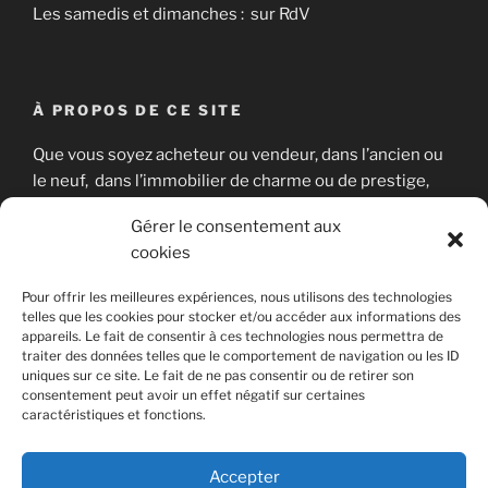
Les samedis et dimanches : sur RdV
À PROPOS DE CE SITE
Que vous soyez acheteur ou vendeur, dans l’ancien ou
le neuf, dans l’immobilier de charme ou de prestige,
nous sommes là pour vous aider à concrétiser votre
Gérer le consentement aux
projet immobilier en toute sérénité.
cookies
Pour offrir les meilleures expériences, nous utilisons des technologies
telles que les cookies pour stocker et/ou accéder aux informations des
RECHERCHER
appareils. Le fait de consentir à ces technologies nous permettra de
traiter des données telles que le comportement de navigation ou les ID
Recherche
uniques sur ce site. Le fait de ne pas consentir ou de retirer son
Recher
consentement peut avoir un effet négatif sur certaines
pour
caractéristiques et fonctions.
:
Accepter