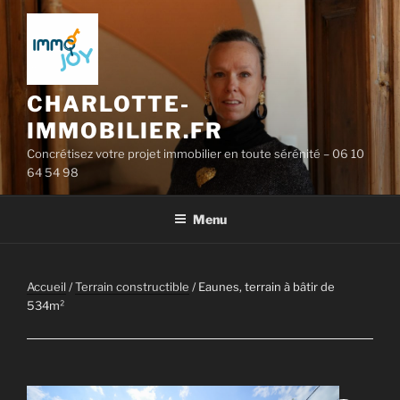
Aller
au
contenu
principal
CHARLOTTE-
IMMOBILIER.FR
Concrétisez votre projet immobilier en toute sérénité – 06 10
64 54 98
Menu
Accueil
/
Terrain constructible
/ Eaunes, terrain à bâtir de
534m²