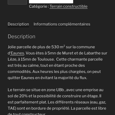
de
Catégorie :
Terrain constructible
Eaunes,
terrain
à
Description
Informations complémentaires
bâtir
de
Description
534m²
Jolie parcelle de plus de 530 m² sur la commune
d
‘Eaunes
. Vous êtes à 5mn de Muret et de Labarthe sur
Lèze, à 15mn de Toulouse. Cette charmante parcelle
est très au calme, tout en étant proche des
commodités. Aux heures les plus chargées, on peut
quitter Eaunes en évitant la majorité du flux.
Le terrain se situe en zone UBb , avec une emprise au
sol de 20% et la possibilité de construire un étage. Il
est parfaitement plat. Les différents réseaux (eau, gaz,
TAE) sont en bordure de propriété. La parcelle est libre
de tout constructeur.