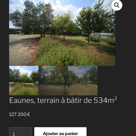
Eaunes, terrain à bâtir de 534m²
127 200
€
quantité
Ajouter au panier